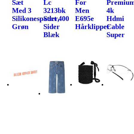
Sæt
Lc
For
Premiu
Med 3
3213bk
Men
4k
Silikonespatler,
Sort 400
E695e
Hdmi
Grøn
Sider
Hårklipper
Cable
Blæk
Super