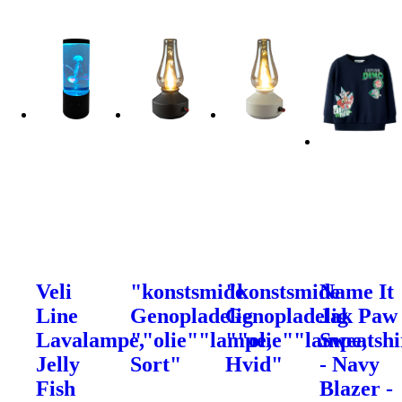
Veli
"konstsmide
"konstsmide
Name It
Line
Genopladelig
Genopladelig
Jak Paw
Lavalampe,
""olie""lampe,
""olie""lampe,
Sweatshi
Jelly
Sort"
Hvid"
- Navy
Fish
Blazer -