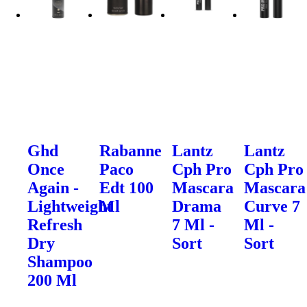
Ghd
Rabanne
Lantz
Lantz
Once
Paco
Cph Pro
Cph Pro
Again -
Edt 100
Mascara
Mascara
Lightweight
Ml
Drama
Curve 7
Refresh
7 Ml -
Ml -
Dry
Sort
Sort
Shampoo
200 Ml