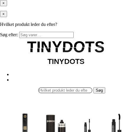
×
×
Hvilket produkt leder du efter?
Søg efter:
TINYDOTS
TINYDOTS
TINYDOTS
TINYDOTS
Søg