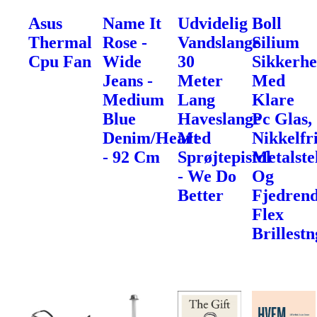
Asus
Name It
Udvidelig
Boll
Thermal
Rose -
Vandslange
Silium
Cpu Fan
Wide
30
Sikkerhe
Jeans -
Meter
Med
Medium
Lang
Klare
Blue
Haveslange
Pc Glas,
Denim/Heart
Med
Nikkelfr
- 92 Cm
Sprøjtepistol
Metalste
- We Do
Og
Better
Fjedren
Flex
Brillest