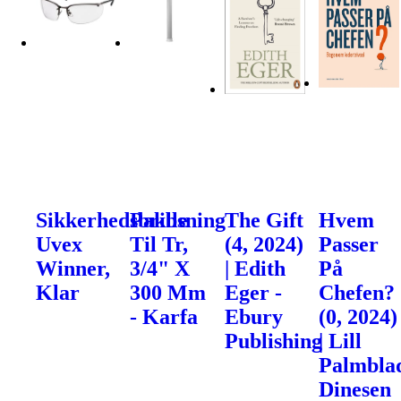
Sikkerhedsbrille
Pakbsning
The Gift
Hvem
Uvex
Til Tr,
(4, 2024)
Passer
Winner,
3/4" X
| Edith
På
Klar
300 Mm
Eger -
Chefen?
- Karfa
Ebury
(0, 2024)
Publishing
| Lill
Palmblad
Dinesen