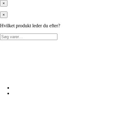
×
×
Hvilket produkt leder du efter?
Søg
efter: