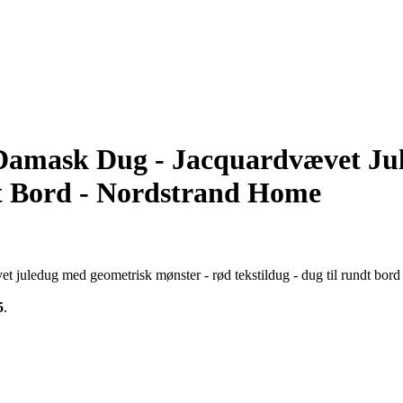
Damask Dug - Jacquardvævet Ju
dt Bord - Nordstrand Home
t juledug med geometrisk mønster - rød tekstildug - dug til rundt bor
5
.