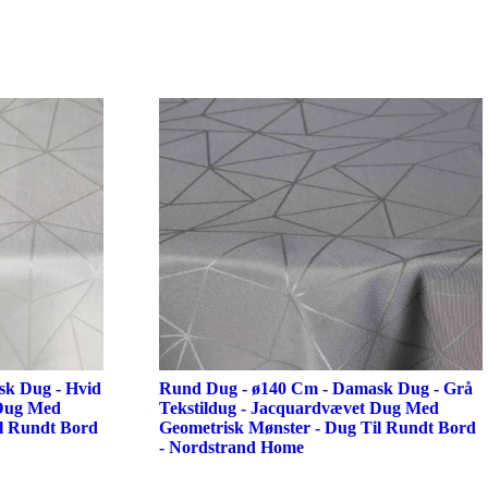
k Dug - Hvid
Rund Dug - ø140 Cm - Damask Dug - Grå
 Dug Med
Tekstildug - Jacquardvævet Dug Med
il Rundt Bord
Geometrisk Mønster - Dug Til Rundt Bord
- Nordstrand Home