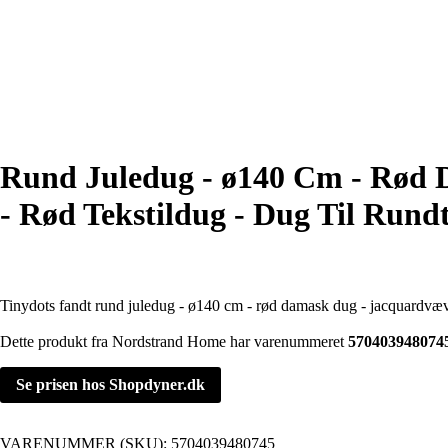
Rund Juledug - ø140 Cm - Rød 
- Rød Tekstildug - Dug Til Run
Tinydots fandt rund juledug - ø140 cm - rød damask dug - jacquardvæve
Dette produkt fra Nordstrand Home har varenummeret
570403948074
Se prisen hos Shopdyner.dk
VARENUMMER (SKU):
5704039480745