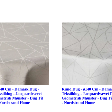
140 Cm - Damask Dug -
Rund Dug - ø140 Cm - Damas
kstildug - Jacquardvævet
Tekstildug - Jacquardvævet
trisk Mønster - Dug Til
Geometrisk Mønster - Dug T
 Nordstrand Home
- Nordstrand Home