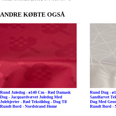
ANDRE KØBTE OGSÅ
Rund Juledug - ø140 Cm - Rød Damask
Rund Dug - ø
Dug - Jacquardvævet Juledug Med
Sandfarvet Te
Julehjerter - Rød Tekstildug - Dug Til
Dug Med Geome
Rundt Bord - Nordstrand Home
Rundt Bord -