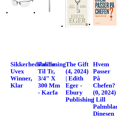
Sikkerhedsbrille
Pakbsning
The Gift
Hvem
Uvex
Til Tr,
(4, 2024)
Passer
Winner,
3/4" X
| Edith
På
Klar
300 Mm
Eger -
Chefen?
- Karfa
Ebury
(0, 2024)
Publishing
| Lill
Palmblad
Dinesen