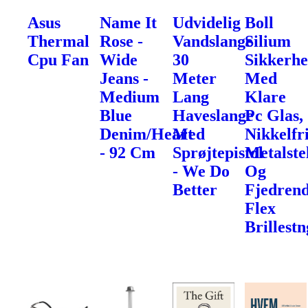
Asus
Name It
Udvidelig
Boll
Thermal
Rose -
Vandslange
Silium
Cpu Fan
Wide
30
Sikkerhe
Jeans -
Meter
Med
Medium
Lang
Klare
Blue
Haveslange
Pc Glas,
Denim/Heart
Med
Nikkelfr
- 92 Cm
Sprøjtepistol
Metalste
- We Do
Og
Better
Fjedren
Flex
Brillest