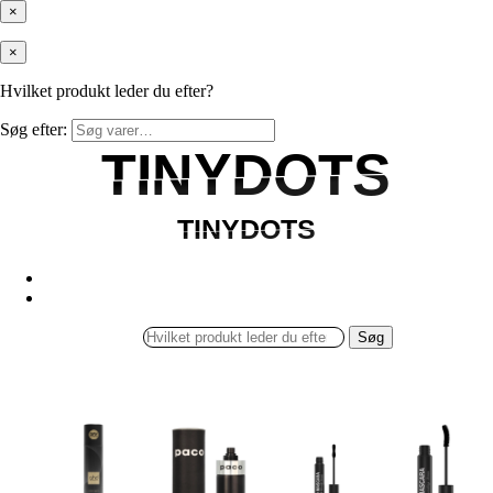
×
×
Hvilket produkt leder du efter?
Søg efter:
TINYDOTS
TINYDOTS
TINYDOTS
TINYDOTS
Søg