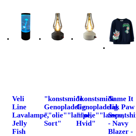
Veli
"konstsmide
"konstsmide
Name It
Line
Genopladelig
Genopladelig
Jak Paw
Lavalampe,
""olie""lampe,
""olie""lampe,
Sweatshi
Jelly
Sort"
Hvid"
- Navy
Fish
Blazer -