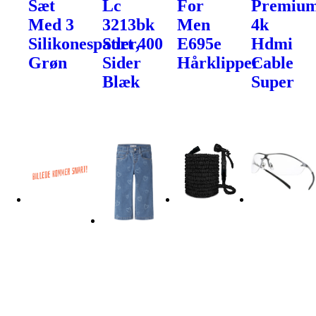
Sæt
Lc
For
Premiu
Med 3
3213bk
Men
4k
Silikonespatler,
Sort 400
E695e
Hdmi
Grøn
Sider
Hårklipper
Cable
Blæk
Super