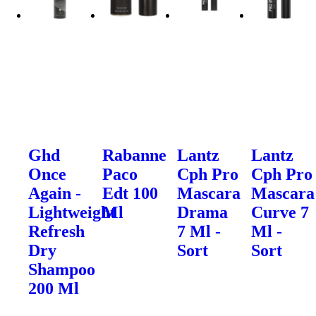
Ghd
Rabanne
Lantz
Lantz
Once
Paco
Cph Pro
Cph Pro
Again -
Edt 100
Mascara
Mascara
Lightweight
Ml
Drama
Curve 7
Refresh
7 Ml -
Ml -
Dry
Sort
Sort
Shampoo
200 Ml