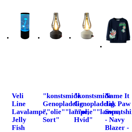
Veli
"konstsmide
"konstsmide
Name It
Line
Genopladelig
Genopladelig
Jak Paw
Lavalampe,
""olie""lampe,
""olie""lampe,
Sweatshi
Jelly
Sort"
Hvid"
- Navy
Fish
Blazer -