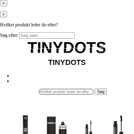
×
×
Hvilket produkt leder du efter?
Søg efter:
TINYDOTS
TINYDOTS
TINYDOTS
TINYDOTS
Søg