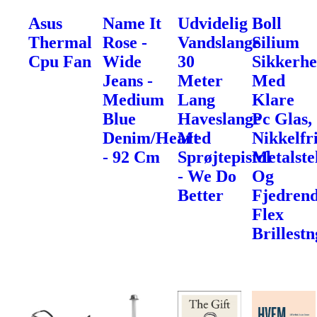
Asus
Name It
Udvidelig
Boll
Thermal
Rose -
Vandslange
Silium
Cpu Fan
Wide
30
Sikkerhe
Jeans -
Meter
Med
Medium
Lang
Klare
Blue
Haveslange
Pc Glas,
Denim/Heart
Med
Nikkelfr
- 92 Cm
Sprøjtepistol
Metalste
- We Do
Og
Better
Fjedren
Flex
Brillest