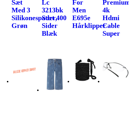
Sæt
Lc
For
Premiu
Med 3
3213bk
Men
4k
Silikonespatler,
Sort 400
E695e
Hdmi
Grøn
Sider
Hårklipper
Cable
Blæk
Super