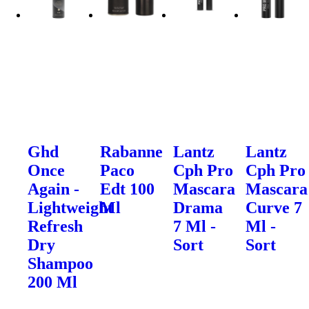
Ghd
Rabanne
Lantz
Lantz
Once
Paco
Cph Pro
Cph Pro
Again -
Edt 100
Mascara
Mascara
Lightweight
Ml
Drama
Curve 7
Refresh
7 Ml -
Ml -
Dry
Sort
Sort
Shampoo
200 Ml