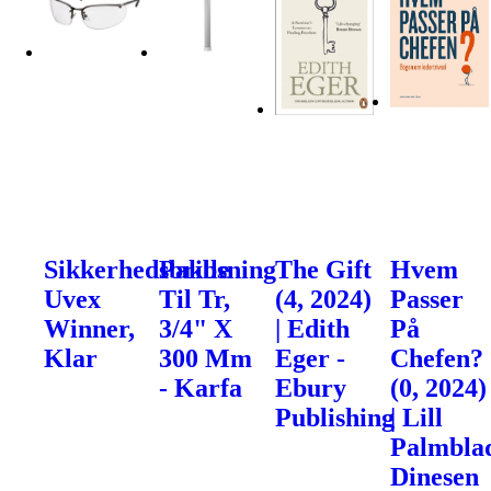
Sikkerhedsbrille
Pakbsning
The Gift
Hvem
Uvex
Til Tr,
(4, 2024)
Passer
Winner,
3/4" X
| Edith
På
Klar
300 Mm
Eger -
Chefen?
- Karfa
Ebury
(0, 2024)
Publishing
| Lill
Palmblad
Dinesen